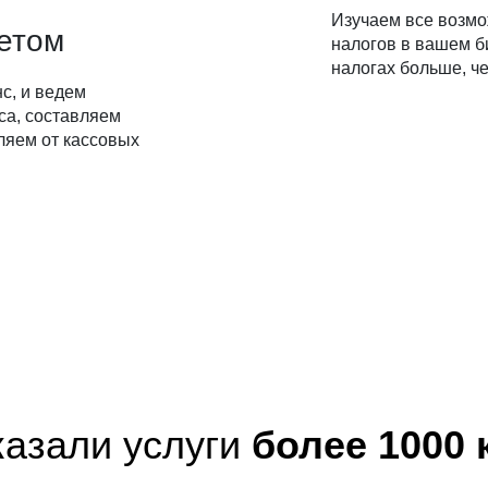
Изучаем все возм
четом
налогов в вашем б
налогах больше, че
с, и ведем
са, составляем
ляем от кассовых
казали услуги
более 1000