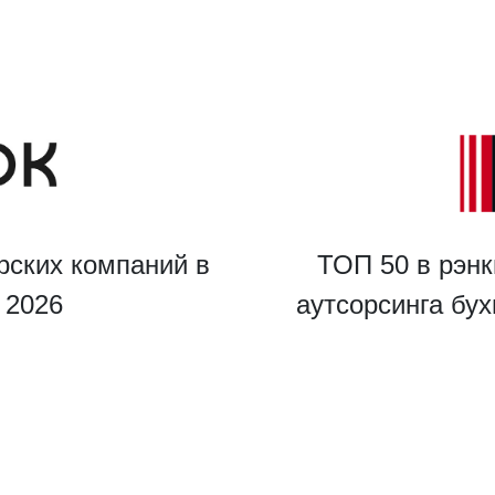
рских компаний в
ТОП 50 в рэнк
u 2026
аутсорсинга бу
ведите ваш номер телефона и мы вам перезвоним!
ажимая кнопку отправить я
Принимаю
Политику конфиденциальности