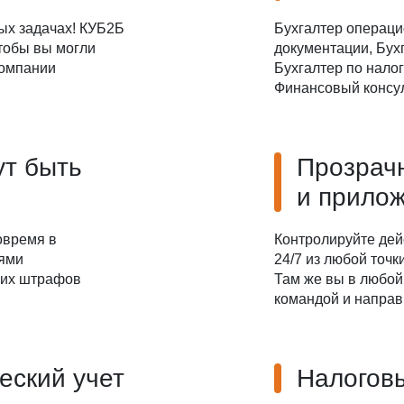
ых задачах! КУБ2Б
Бухгалтер операци
чтобы вы могли
документации, Бухг
компании
Бухгалтер по налог
Финансовый консул
ут быть
Прозрач
и прило
овремя в
Контролируйте дей
иями
24/7 из любой точ
ких штрафов
Там же вы в любой
командой и направ
еский учет
Налоговы