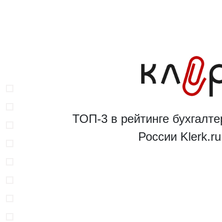
ТОП-3 в рейтинге бухгалте
России Klerk.r
В
Н