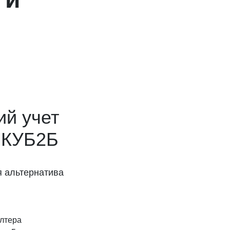
ий учет
 КУБ2Б
я альтернатива
алтера