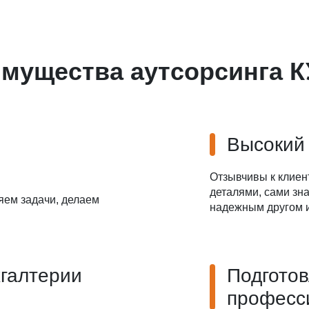
Даю
Согласие на обработку персональных данных
мущества аутсорсинга 
Высокий
Отзывчивы к клиен
деталями, сами зна
яем задачи, делаем
надежным другом и
хгалтерии
Подгото
професс