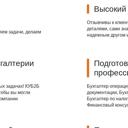
Высокий
Отзывчивы к клиен
деталями, сами зна
яем задачи, делаем
надежным другом и
хгалтерии
Подгото
професс
ых задачах! КУБ2Б
Бухгалтер операци
чтобы вы могли
документации, Бухг
компании
Бухгалтер по налог
Финансовый консул