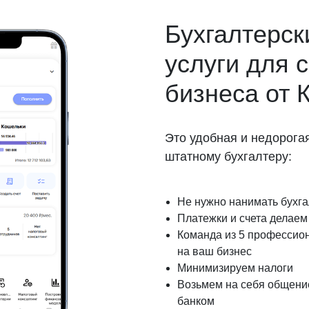
Бухгалтерск
услуги для 
бизнеса от 
Это удобная и недорога
штатному бухгалтеру:
Не нужно нанимать бухг
ведите ваш номер телефона и мы вам перезвоним!
Платежки и счета делаем 
Команда из 5 профессио
на ваш бизнес
Минимизируем налоги
ажимая кнопку отправить я
Возьмем на себя общение
Принимаю
Политику конфиденциальности
банком