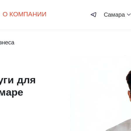
О КОМПАНИИ
Самара
знеса
уги для
амаре