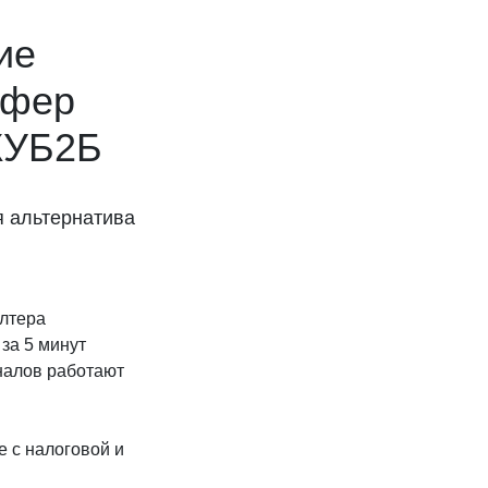
ие
сфер
КУБ2Б
я альтернатива
алтера
за 5 минут
налов работают
 с налоговой и