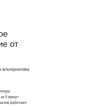
ое
ие от
я альтернатива
алтера
за 5 минут
налов работают