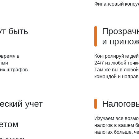
Финансовый консул
ут быть
Прозрач
и прило
овремя в
Контролируйте дей
иями
24/7 из любой точ
ких штрафов
Там же вы в любой
командой и направ
еский учет
Налоговы
Изучаем все возм
четом
налогов в вашем б
налогах больше, че
с, и ведем