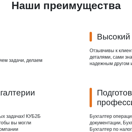
Наши преимущества
Высокий
Отзывчивы к клиен
деталями, сами зна
яем задачи, делаем
надежным другом и
хгалтерии
Подгото
професс
ых задачах! КУБ2Б
Бухгалтер операци
чтобы вы могли
документации, Бухг
компании
Бухгалтер по налог